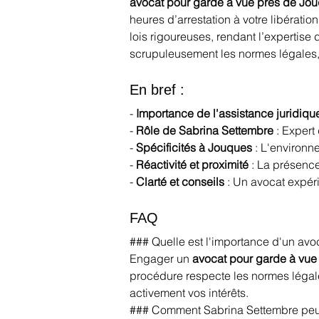
avocat pour garde à vue près de Jo
heures d’arrestation à votre libérati
lois rigoureuses, rendant l’expertise
scrupuleusement les normes légales, to
En bref :
- 
Importance de l'assistance juridiqu
- 
Rôle de Sabrina Settembre
 : Expert
- 
Spécificités à Jouques
 : L'environ
- 
Réactivité et proximité
 : La présenc
- 
Clarté et conseils
 : Un avocat expér
FAQ 
### Quelle est l'importance d'un avo
Engager un 
avocat pour garde à vue
procédure respecte les normes légal
activement vos intérêts.
### Comment Sabrina Settembre peut-