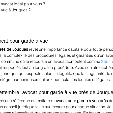
l'avocat idéal pour vous ?
à vue à Jouques ?
ocat pour garde à vue
près de Jouques
 revêt une importance capitale pour toute per
e la complexité des procédures légales et garanties qu'un avoca
ne commune où le recours à un avocat compétent comme 
Sabrin
nt respectés tout au long de la procédure. Avec son atmosphèr
 juridique qui respecte autant la légalité que la singularité de
intègre harmonieusement aux particularités locales et légales.
Settembre, avocat pour garde à vue près de Jouqu
me une référence en matière d'
avocat pour garde à vue près d
 un conseil juridique taillé sur mesure pour chaque situation. J
lexes nécessitant une approche spécialisée. En tant qu’avocat