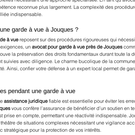
pétence reconnue plus largement. La complexité des procédures
 alliée indispensable.
 d'une garde à vue à Jouques ?
de à vue
 reposent sur des procédures rigoureuses qui nécess
s exigences, un 
avocat pour garde à vue près de Jouques
 comm
rouve la préservation des droits fondamentaux durant toute la d
nt suivies avec diligence. Le charme bucolique de la commune 
nté. Ainsi, confier votre défense à un expert local permet de g
ques pendant une garde à vue
e 
assistance juridique
 fiable est essentielle pour éviter les err
uques
 vous confère l’assurance de bénéficier d’un soutien en te
est prise en compte, permettant une réactivité indispensable. J
 théâtre de situations complexes nécessitant une vigilance a
stratégique pour la protection de vos intérêts.