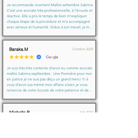
Je recommande vivement Maître settembre Sabrina 
C’est une avocate très professionnelle, à l’écoute et 
réactive. Elle a pris le temps de bien m’expliquer 
chaque étape de la procédure et m’a accompagné 
avec sérieux et humanité. Grâce à son travail, je me 
suis senti soutenu et en confiance du début à la fin.

Merci encore pour votre aide précieuse, Maître
Baraka.M
Octobre 2025
Je suis très très contente d'avoir eu comme avocate 
maître Sabrina septtembre . Une Première pour moi 
en justice je ne suis pas déçu un grand merci !!! à 
vous d'avoir sus mémé mon affaire a bien je vous 
remercie de votre écoute de votre patience et de 
votre compassion très professionnelle.... je 
recommande les yeux fermés... 🙈 Très satisfaite ❤️
Michelle.B
Juin 2024
Bonjour,

Je témoigne que cette jeune dame après mon 