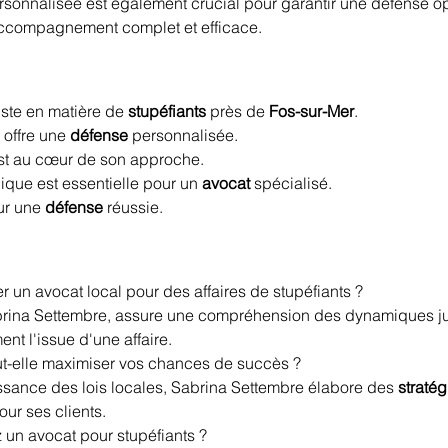
ersonnalisée est également crucial pour garantir une défense op
 accompagnement complet et efficace.
iste en matière de 
stupéfiants
 près de 
Fos-sur-Mer
.
 offre une 
défense
 personnalisée.
est au cœur de son approche.
dique est essentielle pour un 
avocat
 spécialisé.
ur une 
défense
 réussie.
 un avocat local pour des affaires de stupéfiants ?
rina Settembre, assure une compréhension des dynamiques jur
ent l'issue d'une affaire.
-elle maximiser vos chances de succès ?
ssance des lois locales, Sabrina Settembre élabore des 
stratég
ur ses clients.
 un avocat pour stupéfiants ?