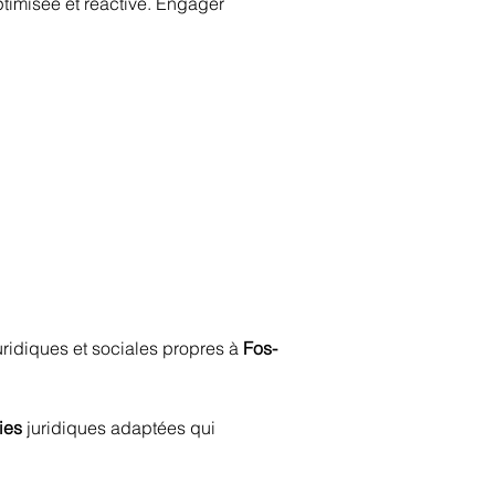
timisée et réactive. Engager 
idiques et sociales propres à 
Fos-
ies
 juridiques adaptées qui 