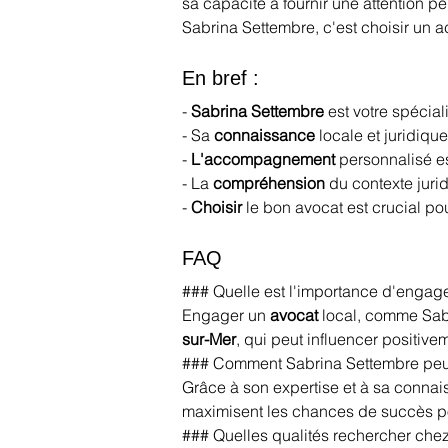
sa capacité à fournir une attention p
Sabrina Settembre, c'est choisir un
En bref :
- 
Sabrina Settembre
 est votre spécial
- Sa 
connaissance
 locale et juridique
- 
L'accompagnement
 personnalisé 
- La 
compréhension
 du contexte juri
- 
Choisir
 le bon avocat est crucial po
FAQ
### Quelle est l'importance d'engager
Engager un 
avocat
 local, comme Sab
sur-Mer
, qui peut influencer positivem
### Comment Sabrina Settembre peut
Grâce à son expertise et à sa connai
maximisent les chances de succès po
### Quelles qualités rechercher chez