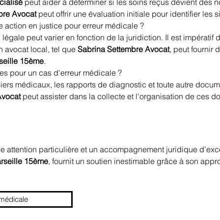
cialisé
 peut aider à déterminer si les soins reçus dévient des
bre Avocat
 peut offrir une évaluation initiale pour identifier le
e action en justice pour erreur médicale ?
gale peut varier en fonction de la juridiction. Il est impératif 
n avocat local, tel que 
Sabrina Settembre Avocat
, peut fournir 
seille 15ème
.
s pour un cas d'erreur médicale ?
ossiers médicaux, les rapports de diagnostic et toute autre docu
Avocat
 peut assister dans la collecte et l'organisation de ces 
e attention particulière et un accompagnement juridique d’exc
rseille 15ème
, fournit un soutien inestimable grâce à son app
 médicale