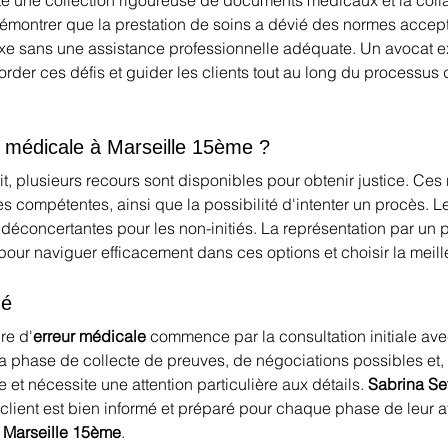
te une collection rigoureuse de documents médicaux et la coll
de démontrer que la prestation de soins a dévié des normes acce
lexe sans une assistance professionnelle adéquate. Un avocat
der ces défis et guider les clients tout au long du processus 
r médicale à Marseille 15ème ?
it, plusieurs recours sont disponibles pour obtenir justice. Ces
s compétentes, ainsi que la possibilité d'intenter un procès. 
 déconcertantes pour les non-initiés. La représentation par un
pour naviguer efficacement dans ces options et choisir la meill
ué
re d'
erreur médicale
 commence par la consultation initiale avec
 la phase de collecte de preuves, de négociations possibles et,
 et nécessite une attention particulière aux détails. 
Sabrina Se
ient est bien informé et préparé pour chaque phase de leur aff
 
Marseille 15ème
.