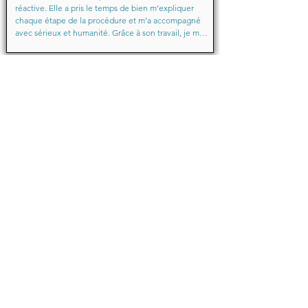
réactive. Elle a pris le temps de bien m’expliquer 
chaque étape de la procédure et m’a accompagné 
avec sérieux et humanité. Grâce à son travail, je me 
suis senti soutenu et en confiance du début à la fin.

Merci encore pour votre aide précieuse, Maître
Baraka.M
Octobre 2025
Je suis très très contente d'avoir eu comme avocate 
maître Sabrina septtembre . Une Première pour moi 
en justice je ne suis pas déçu un grand merci !!! à 
vous d'avoir sus mémé mon affaire a bien je vous 
remercie de votre écoute de votre patience et de 
votre compassion très professionnelle.... je 
recommande les yeux fermés... 🙈 Très satisfaite ❤️
Michelle.B
Juin 2024
Bonjour,

Je témoigne que cette jeune dame après mon 
affaire en cours de route une affaire qui avait déjà 
été traitée par une avocate elle a su faire preuve de 