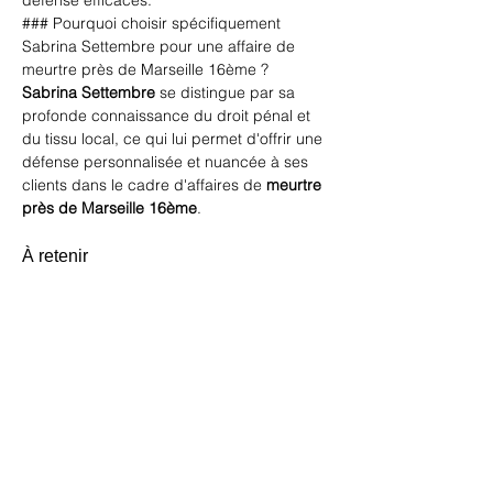
défense efficaces.
### Pourquoi choisir spécifiquement 
Sabrina Settembre pour une affaire de 
meurtre près de Marseille 16ème ?
Sabrina Settembre
 se distingue par sa 
profonde connaissance du droit pénal et 
du tissu local, ce qui lui permet d'offrir une 
défense personnalisée et nuancée à ses 
clients dans le cadre d'affaires de 
meurtre
près de Marseille 16ème
.
À retenir
Sabrina Settembre est une 
avocate
spécialisée pour des affaires de 
meurtre
près de Marseille 16ème
, offrant des 
stratégies de défense uniques et un 
service attentif, et utilisant son expertise 
locale pour naviguer dans le complexe 
système judiciaire marseillais.
En savoir plus sur le meurtre