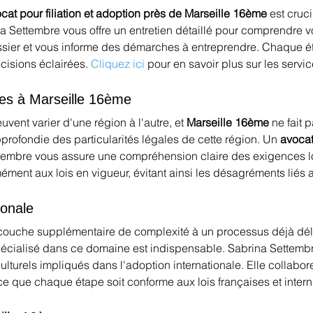
cat pour filiation et adoption près de Marseille 16ème
 est cruc
na Settembre vous offre un entretien détaillé pour comprendre vo
sier et vous informe des démarches à entreprendre. Chaque ét
isions éclairées. 
Cliquez ici
 pour en savoir plus sur les service
ues à Marseille 16ème
euvent varier d'une région à l'autre, et 
Marseille 16ème
 ne fait 
rofondie des particularités légales de cette région. Un 
avocat
mbre vous assure une compréhension claire des exigences loca
ent aux lois en vigueur, évitant ainsi les désagréments liés a
ionale
 couche supplémentaire de complexité à un processus déjà déli
pécialisé dans ce domaine est indispensable. Sabrina Settembr
culturels impliqués dans l'adoption internationale. Elle collabo
à ce que chaque étape soit conforme aux lois françaises et intern