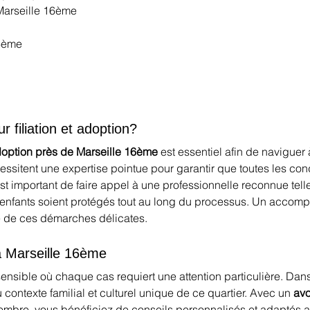
 Marseille 16ème
16ème
r filiation et adoption?
 adoption près de Marseille 16ème
 est essentiel afin de naviguer
itent une expertise pointue pour garantir que toutes les condi
est important de faire appel à une professionnelle reconnue tell
s enfants soient protégés tout au long du processus. Un acco
 de ces démarches délicates.
n à Marseille 16ème
ensible où chaque cas requiert une attention particulière. Dans
contexte familial et culturel unique de ce quartier. Avec un 
avo
tembre, vous bénéficiez de conseils personnalisés et adaptés au