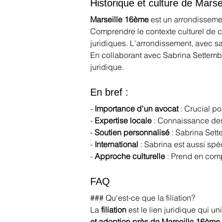
Historique et culture de Mars
Marseille 16ème
 est un arrondissemen
Comprendre le contexte culturel de c
juridiques. L'arrondissement, avec sa
En collaborant avec Sabrina Settembr
juridique.
En bref :
- 
Importance d'un avocat
 : Crucial p
- 
Expertise locale
 : Connaissance des
- 
Soutien personnalisé
 : Sabrina Set
- 
International
 : Sabrina est aussi spé
- 
Approche culturelle
 : Prend en comp
FAQ
### Qu'est-ce que la filiation?
La 
filiation
 est le lien juridique qui u
et adoption près de Marseille 16ème