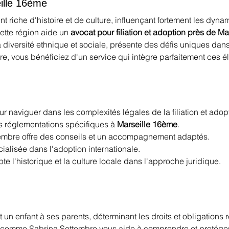
eille 16ème
t riche d'histoire et de culture, influençant fortement les dynam
ette région aide un 
avocat pour filiation et adoption près de M
 diversité ethnique et sociale, présente des défis uniques dans 
e, vous bénéficiez d'un service qui intègre parfaitement ces é
our naviguer dans les complexités légales de la filiation et adop
 réglementations spécifiques à 
Marseille 16ème
.
tembre offre des conseils et un accompagnement adaptés.
cialisée dans l'adoption internationale.
te l'historique et la culture locale dans l'approche juridique.
nit un enfant à ses parents, déterminant les droits et obligations
 comme Sabrina Settembre vous aide à comprendre et protéger 