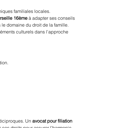
iques familiales locales. 
arseille 16ème
 à adapter ses conseils 
le domaine du droit de la famille. 
léments culturels dans l'approche 
tion.
 réciproques. Un 
avocat pour filiation 
ces droits pour assurer l’harmonie 