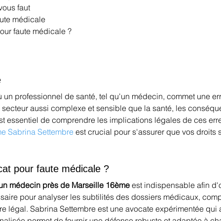
vous faut
aute médicale
pour faute médicale ?
e
où un professionnel de santé, tel qu'un médecin, commet une er
n secteur aussi complexe et sensible que la santé, les conséqu
 est essentiel de comprendre les implications légales de ces er
e Sabrina Settembre
 est crucial pour s'assurer que vos droits 
cat pour faute médicale ?
'un médecin près de Marseille 16ème
 est indispensable afin d'
saire pour analyser les subtilités des dossiers médicaux, comp
dre légal. Sabrina Settembre est une avocate expérimentée qui 
nalisée permet de fournir une défense robuste et adaptée à cha