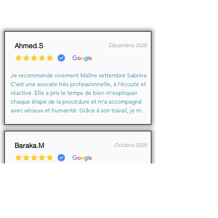
Ahmed.S
Décembre 2025
Je recommande vivement Maître settembre Sabrina 
C’est une avocate très professionnelle, à l’écoute et 
réactive. Elle a pris le temps de bien m’expliquer 
chaque étape de la procédure et m’a accompagné 
avec sérieux et humanité. Grâce à son travail, je me 
suis senti soutenu et en confiance du début à la fin.

Merci encore pour votre aide précieuse, Maître
Baraka.M
Octobre 2025
Je suis très très contente d'avoir eu comme avocate 
maître Sabrina septtembre . Une Première pour moi 
en justice je ne suis pas déçu un grand merci !!! à 
vous d'avoir sus mémé mon affaire a bien je vous 
remercie de votre écoute de votre patience et de 