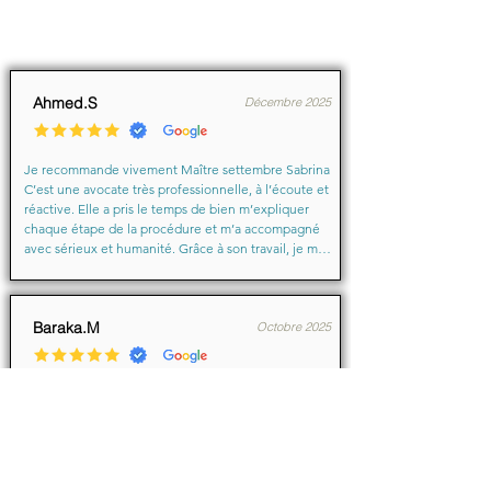
Ahmed.S
Décembre 2025
Je recommande vivement Maître settembre Sabrina 
C’est une avocate très professionnelle, à l’écoute et 
réactive. Elle a pris le temps de bien m’expliquer 
chaque étape de la procédure et m’a accompagné 
avec sérieux et humanité. Grâce à son travail, je me 
suis senti soutenu et en confiance du début à la fin.

Merci encore pour votre aide précieuse, Maître
Baraka.M
Octobre 2025
Je suis très très contente d'avoir eu comme avocate 
maître Sabrina septtembre . Une Première pour moi 
en justice je ne suis pas déçu un grand merci !!! à 
vous d'avoir sus mémé mon affaire a bien je vous 
remercie de votre écoute de votre patience et de 