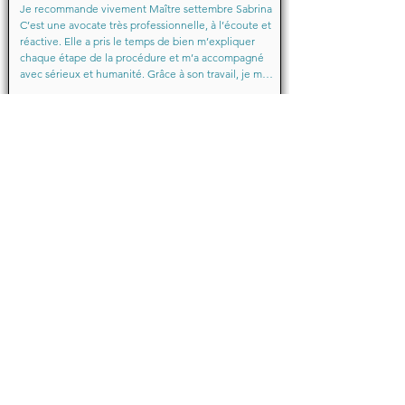
Je recommande vivement Maître settembre Sabrina 
C’est une avocate très professionnelle, à l’écoute et 
réactive. Elle a pris le temps de bien m’expliquer 
chaque étape de la procédure et m’a accompagné 
avec sérieux et humanité. Grâce à son travail, je me 
suis senti soutenu et en confiance du début à la fin.

Merci encore pour votre aide précieuse, Maître
Baraka.M
Octobre 2025
Je suis très très contente d'avoir eu comme avocate 
maître Sabrina septtembre . Une Première pour moi 
en justice je ne suis pas déçu un grand merci !!! à 
vous d'avoir sus mémé mon affaire a bien je vous 
remercie de votre écoute de votre patience et de 
votre compassion très professionnelle.... je 
recommande les yeux fermés... 🙈 Très satisfaite ❤️
Michelle.B
Juin 2024
Bonjour,

Je témoigne que cette jeune dame après mon 