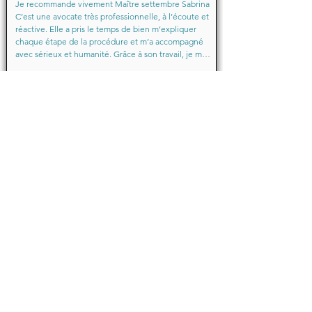
Je recommande vivement Maître settembre Sabrina 
C’est une avocate très professionnelle, à l’écoute et 
réactive. Elle a pris le temps de bien m’expliquer 
chaque étape de la procédure et m’a accompagné 
avec sérieux et humanité. Grâce à son travail, je me 
suis senti soutenu et en confiance du début à la fin.

Merci encore pour votre aide précieuse, Maître
Baraka.M
Octobre 2025
Je suis très très contente d'avoir eu comme avocate 
maître Sabrina septtembre . Une Première pour moi 
en justice je ne suis pas déçu un grand merci !!! à 
vous d'avoir sus mémé mon affaire a bien je vous 
remercie de votre écoute de votre patience et de 
votre compassion très professionnelle.... je 
recommande les yeux fermés... 🙈 Très satisfaite ❤️
Michelle.B
Juin 2024
Bonjour,

Je témoigne que cette jeune dame après mon 