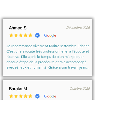
Ahmed.S
Décembre 2025
Je recommande vivement Maître settembre Sabrina 
C’est une avocate très professionnelle, à l’écoute et 
réactive. Elle a pris le temps de bien m’expliquer 
chaque étape de la procédure et m’a accompagné 
avec sérieux et humanité. Grâce à son travail, je me 
suis senti soutenu et en confiance du début à la fin.

Merci encore pour votre aide précieuse, Maître
Baraka.M
Octobre 2025
Je suis très très contente d'avoir eu comme avocate 
maître Sabrina septtembre . Une Première pour moi 
en justice je ne suis pas déçu un grand merci !!! à 
vous d'avoir sus mémé mon affaire a bien je vous 
remercie de votre écoute de votre patience et de 