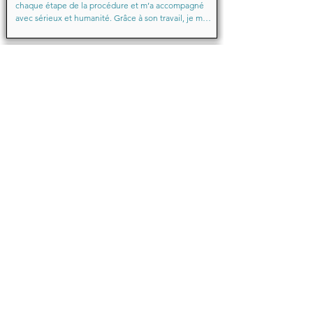
chaque étape de la procédure et m’a accompagné 
avec sérieux et humanité. Grâce à son travail, je me 
suis senti soutenu et en confiance du début à la fin.

Merci encore pour votre aide précieuse, Maître
Baraka.M
Octobre 2025
Je suis très très contente d'avoir eu comme avocate 
maître Sabrina septtembre . Une Première pour moi 
en justice je ne suis pas déçu un grand merci !!! à 
vous d'avoir sus mémé mon affaire a bien je vous 
remercie de votre écoute de votre patience et de 
votre compassion très professionnelle.... je 
recommande les yeux fermés... 🙈 Très satisfaite ❤️
Michelle.B
Juin 2024
Bonjour,

Je témoigne que cette jeune dame après mon 
affaire en cours de route une affaire qui avait déjà 
été traitée par une avocate elle a su faire preuve de 
patience de compatibilité de tolérance ça a duré 