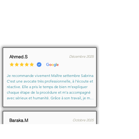
Ahmed.S
Décembre 2025
Je recommande vivement Maître settembre Sabrina 
C’est une avocate très professionnelle, à l’écoute et 
réactive. Elle a pris le temps de bien m’expliquer 
chaque étape de la procédure et m’a accompagné 
avec sérieux et humanité. Grâce à son travail, je me 
suis senti soutenu et en confiance du début à la fin.

Merci encore pour votre aide précieuse, Maître
Baraka.M
Octobre 2025