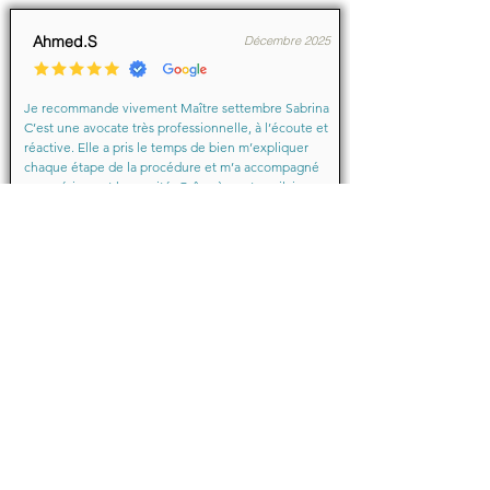
Ahmed.S
Décembre 2025
Je recommande vivement Maître settembre Sabrina 
C’est une avocate très professionnelle, à l’écoute et 
réactive. Elle a pris le temps de bien m’expliquer 
chaque étape de la procédure et m’a accompagné 
avec sérieux et humanité. Grâce à son travail, je me 
suis senti soutenu et en confiance du début à la fin.

Merci encore pour votre aide précieuse, Maître
Baraka.M
Octobre 2025
Je suis très très contente d'avoir eu comme avocate 
maître Sabrina septtembre . Une Première pour moi 
en justice je ne suis pas déçu un grand merci !!! à 
vous d'avoir sus mémé mon affaire a bien je vous 
remercie de votre écoute de votre patience et de 
votre compassion très professionnelle.... je 
recommande les yeux fermés... 🙈 Très satisfaite ❤️
Juin 2024