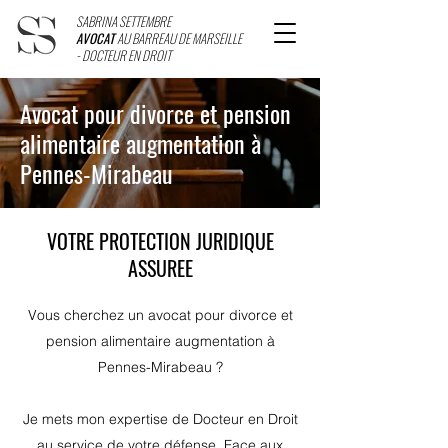
SABRINA SETTEMBRE
AVOCAT
AU BARREAU DE MARSEILLE
- DOCTEUR EN DROIT
Avocat pour divorce et pension
alimentaire augmentation à
Pennes-Mirabeau
VOTRE PROTECTION JURIDIQUE
ASSUREE
Vous cherchez un avocat pour divorce et
pension alimentaire augmentation à
Pennes-Mirabeau ?
Je mets mon expertise de Docteur en Droit
au service de votre défense. Face aux