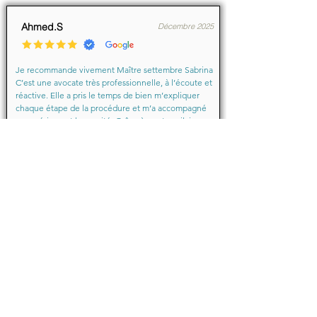
Ahmed.S
Décembre 2025
Je recommande vivement Maître settembre Sabrina 
C’est une avocate très professionnelle, à l’écoute et 
réactive. Elle a pris le temps de bien m’expliquer 
chaque étape de la procédure et m’a accompagné 
avec sérieux et humanité. Grâce à son travail, je me 
suis senti soutenu et en confiance du début à la fin.

Merci encore pour votre aide précieuse, Maître
Baraka.M
Octobre 2025
Je suis très très contente d'avoir eu comme avocate 
maître Sabrina septtembre . Une Première pour moi 
en justice je ne suis pas déçu un grand merci !!! à 
vous d'avoir sus mémé mon affaire a bien je vous 
remercie de votre écoute de votre patience et de 
votre compassion très professionnelle.... je 
recommande les yeux fermés... 🙈 Très satisfaite ❤️
Juin 2024