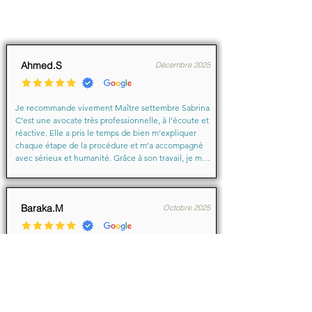
Ahmed.S
Décembre 2025
Je recommande vivement Maître settembre Sabrina 
C’est une avocate très professionnelle, à l’écoute et 
réactive. Elle a pris le temps de bien m’expliquer 
chaque étape de la procédure et m’a accompagné 
avec sérieux et humanité. Grâce à son travail, je me 
suis senti soutenu et en confiance du début à la fin.

Merci encore pour votre aide précieuse, Maître
Baraka.M
Octobre 2025
Je suis très très contente d'avoir eu comme avocate 
maître Sabrina septtembre . Une Première pour moi 
en justice je ne suis pas déçu un grand merci !!! à 
vous d'avoir sus mémé mon affaire a bien je vous 
remercie de votre écoute de votre patience et de 