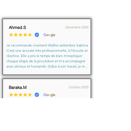
Ahmed.S
Décembre 2025
Je recommande vivement Maître settembre Sabrina 
C’est une avocate très professionnelle, à l’écoute et 
réactive. Elle a pris le temps de bien m’expliquer 
chaque étape de la procédure et m’a accompagné 
avec sérieux et humanité. Grâce à son travail, je me 
suis senti soutenu et en confiance du début à la fin.

Merci encore pour votre aide précieuse, Maître
Baraka.M
Octobre 2025
Je suis très très contente d'avoir eu comme avocate 
maître Sabrina septtembre . Une Première pour moi 
en justice je ne suis pas déçu un grand merci !!! à 
vous d'avoir sus mémé mon affaire a bien je vous 
remercie de votre écoute de votre patience et de 