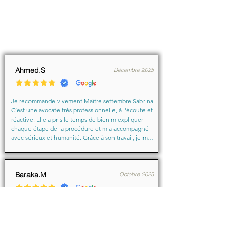
Ahmed.S
Décembre 2025
Je recommande vivement Maître settembre Sabrina 
C’est une avocate très professionnelle, à l’écoute et 
réactive. Elle a pris le temps de bien m’expliquer 
chaque étape de la procédure et m’a accompagné 
avec sérieux et humanité. Grâce à son travail, je me 
suis senti soutenu et en confiance du début à la fin.

Merci encore pour votre aide précieuse, Maître
Baraka.M
Octobre 2025
Je suis très très contente d'avoir eu comme avocate 
maître Sabrina septtembre . Une Première pour moi 
en justice je ne suis pas déçu un grand merci !!! à 