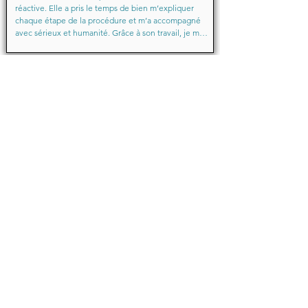
réactive. Elle a pris le temps de bien m’expliquer 
chaque étape de la procédure et m’a accompagné 
avec sérieux et humanité. Grâce à son travail, je me 
suis senti soutenu et en confiance du début à la fin.

Merci encore pour votre aide précieuse, Maître
Baraka.M
Octobre 2025
Je suis très très contente d'avoir eu comme avocate 
maître Sabrina septtembre . Une Première pour moi 
en justice je ne suis pas déçu un grand merci !!! à 
vous d'avoir sus mémé mon affaire a bien je vous 
remercie de votre écoute de votre patience et de 
votre compassion très professionnelle.... je 
recommande les yeux fermés... 🙈 Très satisfaite ❤️
Michelle.B
Juin 2024
Bonjour,

Je témoigne que cette jeune dame après mon 
affaire en cours de route une affaire qui avait déjà 
été traitée par une avocate elle a su faire preuve de 