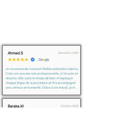
Ahmed.S
Décembre 2025
Je recommande vivement Maître settembre Sabrina 
C’est une avocate très professionnelle, à l’écoute et 
réactive. Elle a pris le temps de bien m’expliquer 
chaque étape de la procédure et m’a accompagné 
avec sérieux et humanité. Grâce à son travail, je me 
suis senti soutenu et en confiance du début à la fin.

Merci encore pour votre aide précieuse, Maître
Baraka.M
Octobre 2025