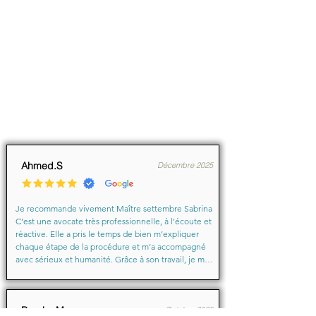
Ahmed.S
Décembre 2025
Je recommande vivement Maître settembre Sabrina 
C’est une avocate très professionnelle, à l’écoute et 
réactive. Elle a pris le temps de bien m’expliquer 
chaque étape de la procédure et m’a accompagné 
avec sérieux et humanité. Grâce à son travail, je me 
suis senti soutenu et en confiance du début à la fin.

Merci encore pour votre aide précieuse, Maître
Baraka.M
Octobre 2025