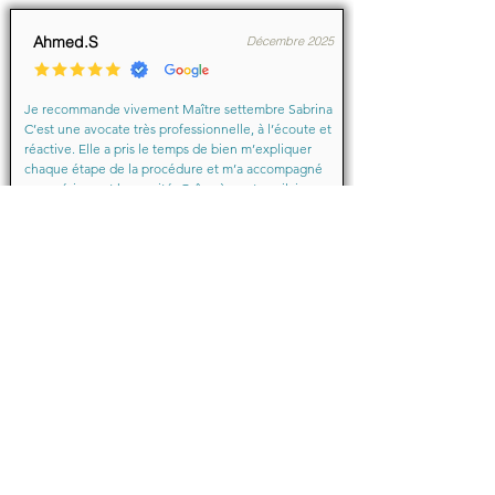
Ahmed.S
Décembre 2025
Je recommande vivement Maître settembre Sabrina 
C’est une avocate très professionnelle, à l’écoute et 
réactive. Elle a pris le temps de bien m’expliquer 
chaque étape de la procédure et m’a accompagné 
avec sérieux et humanité. Grâce à son travail, je me 
suis senti soutenu et en confiance du début à la fin.

Merci encore pour votre aide précieuse, Maître
Baraka.M
Octobre 2025
Je suis très très contente d'avoir eu comme avocate 
maître Sabrina septtembre . Une Première pour moi 
en justice je ne suis pas déçu un grand merci !!! à 
vous d'avoir sus mémé mon affaire a bien je vous 
remercie de votre écoute de votre patience et de 
votre compassion très professionnelle.... je 
recommande les yeux fermés... 🙈 Très satisfaite ❤️
Juin 2024