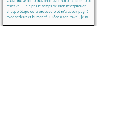
C’est une avocate très professionnelle, à l’écoute et 
réactive. Elle a pris le temps de bien m’expliquer 
chaque étape de la procédure et m’a accompagné 
avec sérieux et humanité. Grâce à son travail, je me 
suis senti soutenu et en confiance du début à la fin.

Merci encore pour votre aide précieuse, Maître
Baraka.M
Octobre 2025
Je suis très très contente d'avoir eu comme avocate 
maître Sabrina septtembre . Une Première pour moi 
en justice je ne suis pas déçu un grand merci !!! à 
vous d'avoir sus mémé mon affaire a bien je vous 
remercie de votre écoute de votre patience et de 
votre compassion très professionnelle.... je 
recommande les yeux fermés... 🙈 Très satisfaite ❤️
Michelle.B
Juin 2024
Bonjour,

Je témoigne que cette jeune dame après mon 
affaire en cours de route une affaire qui avait déjà 
été traitée par une avocate elle a su faire preuve de 