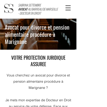
SABRINA SETTEMBRE
AVOCAT
AU BARREAU DE MARSEILLE
- DOCTEUR EN DROIT
Avocat pour divorce et pension
alimentaire procédure à
Marignane
VOTRE PROTECTION JURIDIQUE
ASSUREE
Vous cherchez un avocat pour divorce et
pension alimentaire procédure à
Marignane ?
Je mets mon expertise de Docteur en Droit
au service de votre défense. Face aux