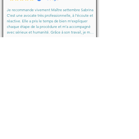
Je recommande vivement Maître settembre Sabrina 
C’est une avocate très professionnelle, à l’écoute et 
réactive. Elle a pris le temps de bien m’expliquer 
chaque étape de la procédure et m’a accompagné 
avec sérieux et humanité. Grâce à son travail, je me 
suis senti soutenu et en confiance du début à la fin.

Merci encore pour votre aide précieuse, Maître
Baraka.M
Octobre 2025
Je suis très très contente d'avoir eu comme avocate 
maître Sabrina septtembre . Une Première pour moi 
en justice je ne suis pas déçu un grand merci !!! à 
vous d'avoir sus mémé mon affaire a bien je vous 
remercie de votre écoute de votre patience et de 
votre compassion très professionnelle.... je 
recommande les yeux fermés... 🙈 Très satisfaite ❤️
Michelle.B
Juin 2024
Bonjour,
