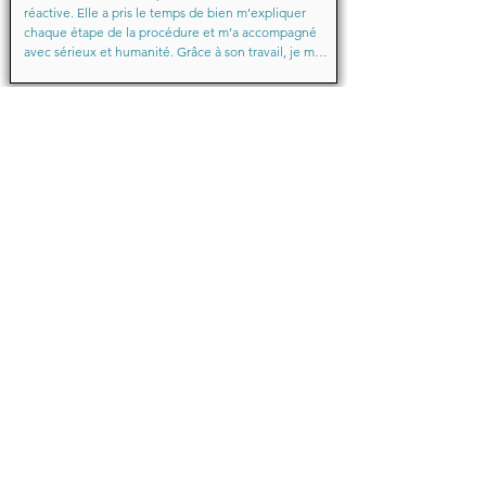
réactive. Elle a pris le temps de bien m’expliquer 
chaque étape de la procédure et m’a accompagné 
avec sérieux et humanité. Grâce à son travail, je me 
suis senti soutenu et en confiance du début à la fin.

Merci encore pour votre aide précieuse, Maître
Baraka.M
Octobre 2025
Je suis très très contente d'avoir eu comme avocate 
maître Sabrina septtembre . Une Première pour moi 
en justice je ne suis pas déçu un grand merci !!! à 
vous d'avoir sus mémé mon affaire a bien je vous 
remercie de votre écoute de votre patience et de 
votre compassion très professionnelle.... je 
recommande les yeux fermés... 🙈 Très satisfaite ❤️
Michelle.B
Juin 2024
Bonjour,

Je témoigne que cette jeune dame après mon 
affaire en cours de route une affaire qui avait déjà 
été traitée par une avocate elle a su faire preuve de 