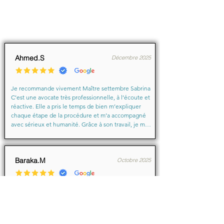
Ahmed.S
Décembre 2025
Je recommande vivement Maître settembre Sabrina 
C’est une avocate très professionnelle, à l’écoute et 
réactive. Elle a pris le temps de bien m’expliquer 
chaque étape de la procédure et m’a accompagné 
avec sérieux et humanité. Grâce à son travail, je me 
suis senti soutenu et en confiance du début à la fin.

Merci encore pour votre aide précieuse, Maître
Baraka.M
Octobre 2025
Je suis très très contente d'avoir eu comme avocate 
maître Sabrina septtembre . Une Première pour moi 
en justice je ne suis pas déçu un grand merci !!! à 
vous d'avoir sus mémé mon affaire a bien je vous 