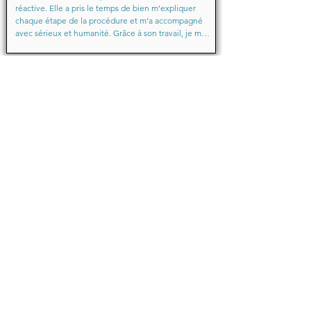
réactive. Elle a pris le temps de bien m’expliquer 
chaque étape de la procédure et m’a accompagné 
avec sérieux et humanité. Grâce à son travail, je me 
suis senti soutenu et en confiance du début à la fin.

Merci encore pour votre aide précieuse, Maître
Baraka.M
Octobre 2025
Je suis très très contente d'avoir eu comme avocate 
maître Sabrina septtembre . Une Première pour moi 
en justice je ne suis pas déçu un grand merci !!! à 
vous d'avoir sus mémé mon affaire a bien je vous 
remercie de votre écoute de votre patience et de 
votre compassion très professionnelle.... je 
recommande les yeux fermés... 🙈 Très satisfaite ❤️
Michelle.B
Juin 2024
Bonjour,

Je témoigne que cette jeune dame après mon 
affaire en cours de route une affaire qui avait déjà 
été traitée par une avocate elle a su faire preuve de 