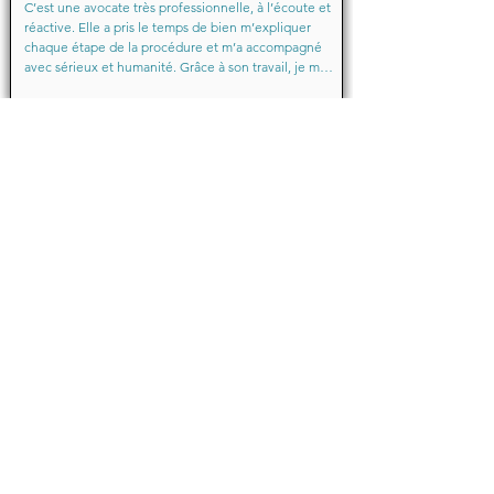
C’est une avocate très professionnelle, à l’écoute et 
réactive. Elle a pris le temps de bien m’expliquer 
chaque étape de la procédure et m’a accompagné 
avec sérieux et humanité. Grâce à son travail, je me 
suis senti soutenu et en confiance du début à la fin.

Merci encore pour votre aide précieuse, Maître
Baraka.M
Octobre 2025
Je suis très très contente d'avoir eu comme avocate 
maître Sabrina septtembre . Une Première pour moi 
en justice je ne suis pas déçu un grand merci !!! à 
vous d'avoir sus mémé mon affaire a bien je vous 
remercie de votre écoute de votre patience et de 
votre compassion très professionnelle.... je 
recommande les yeux fermés... 🙈 Très satisfaite ❤️
Michelle.B
Juin 2024
Bonjour,

Je témoigne que cette jeune dame après mon 
affaire en cours de route une affaire qui avait déjà 