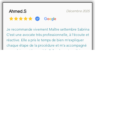
Ahmed.S
Décembre 2025
Je recommande vivement Maître settembre Sabrina 
C’est une avocate très professionnelle, à l’écoute et 
réactive. Elle a pris le temps de bien m’expliquer 
chaque étape de la procédure et m’a accompagné 
avec sérieux et humanité. Grâce à son travail, je me 
suis senti soutenu et en confiance du début à la fin.

Merci encore pour votre aide précieuse, Maître
Baraka.M
Octobre 2025
Je suis très très contente d'avoir eu comme avocate 
maître Sabrina septtembre . Une Première pour moi 
en justice je ne suis pas déçu un grand merci !!! à 
vous d'avoir sus mémé mon affaire a bien je vous 
remercie de votre écoute de votre patience et de 
votre compassion très professionnelle.... je 
recommande les yeux fermés... 🙈 Très satisfaite ❤️
Juin 2024