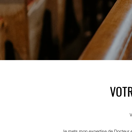
VOTR
V
Je mets mon expertise de Docteur en