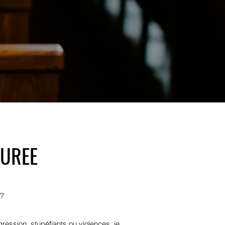
SUREE
 ?
ession, stupéfiants ou violences, je