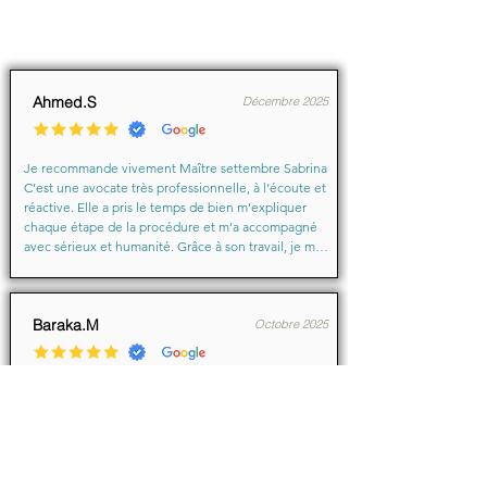
Ahmed.S
Décembre 2025
Je recommande vivement Maître settembre Sabrina 
C’est une avocate très professionnelle, à l’écoute et 
réactive. Elle a pris le temps de bien m’expliquer 
chaque étape de la procédure et m’a accompagné 
avec sérieux et humanité. Grâce à son travail, je me 
suis senti soutenu et en confiance du début à la fin.

Merci encore pour votre aide précieuse, Maître
Baraka.M
Octobre 2025
Je suis très très contente d'avoir eu comme avocate 
maître Sabrina septtembre . Une Première pour moi 
en justice je ne suis pas déçu un grand merci !!! à 
vous d'avoir sus mémé mon affaire a bien je vous 
remercie de votre écoute de votre patience et de 