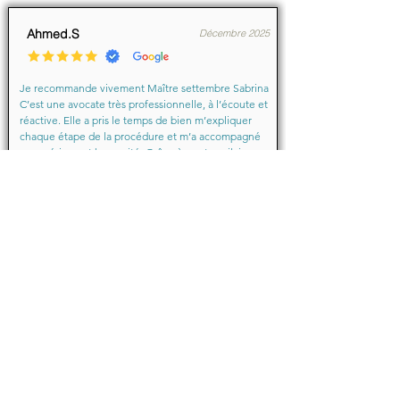
Ahmed.S
Décembre 2025
Je recommande vivement Maître settembre Sabrina 
C’est une avocate très professionnelle, à l’écoute et 
réactive. Elle a pris le temps de bien m’expliquer 
chaque étape de la procédure et m’a accompagné 
avec sérieux et humanité. Grâce à son travail, je me 
suis senti soutenu et en confiance du début à la fin.

Merci encore pour votre aide précieuse, Maître
Baraka.M
Octobre 2025
Je suis très très contente d'avoir eu comme avocate 
maître Sabrina septtembre . Une Première pour moi 
en justice je ne suis pas déçu un grand merci !!! à 
vous d'avoir sus mémé mon affaire a bien je vous 
remercie de votre écoute de votre patience et de 
votre compassion très professionnelle.... je 
recommande les yeux fermés... 🙈 Très satisfaite ❤️
Juin 2024